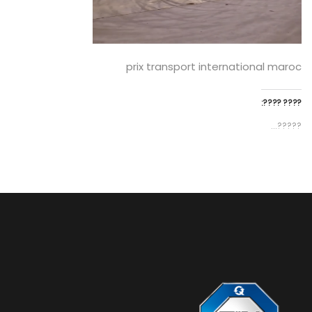
prix transport international maroc
???? ????:
?????...