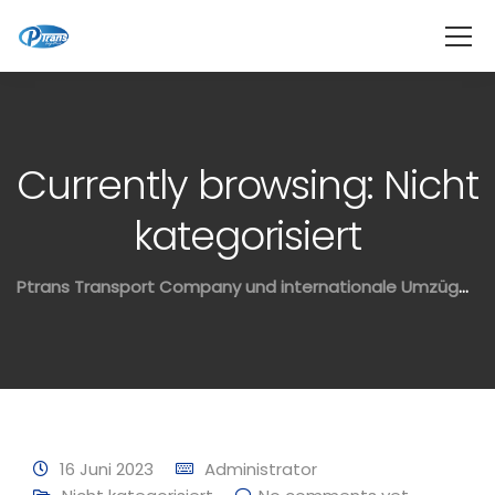
Currently browsing: Nicht
kategorisiert
Ptrans Transport Company und internationale Umzüge zwischen Marokko und dem Rest der Welt
16 Juni 2023
Administrator