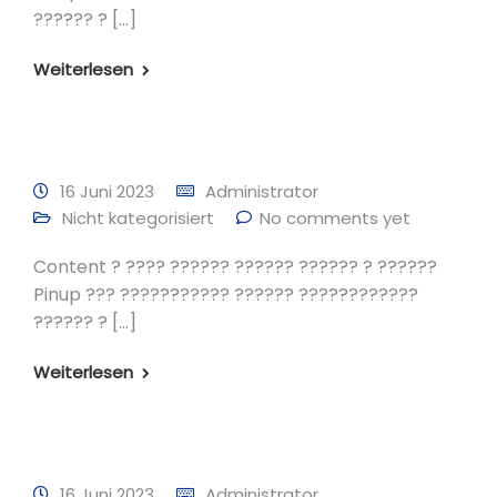
?????? ? […]
Weiterlesen
16 Juni 2023
Administrator
Nicht kategorisiert
No comments yet
Content ? ???? ?????? ?????? ?????? ? ??????
Pinup ??? ??????????? ?????? ????????????
?????? ? […]
Weiterlesen
16 Juni 2023
Administrator