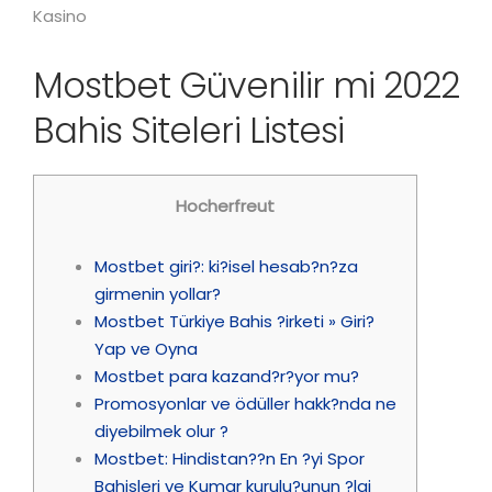
Kasino
Mostbet Güvenilir mi 2022
Bahis Siteleri Listesi
Hocherfreut
Mostbet giri?: ki?isel hesab?n?za
girmenin yollar?
Mostbet Türkiye Bahis ?irketi » Giri?
Yap ve Oyna
Mostbet para kazand?r?yor mu?
Promosyonlar ve ödüller hakk?nda ne
diyebilmek olur ?
Mostbet: Hindistan??n En ?yi Spor
Bahisleri ve Kumar kurulu?unun ?lgi