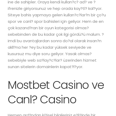
ine de sahipler. Oraya kendi kullan?c? ad? ve ?
ifrenizle giriyorsunuz ve hep orada kay?tl? kal?yor.
Siteye bahis yapmaya gelen kullan?c?lar?n bir ço?u
spor ve canl? spor bahisleri için geliyor. Hem de en
çok kazand?ran bir oyun kategorisi olmas?
sebebinden de bu kadar çok ilgi gördü?ü malum. ?
imdi bu avantajlardan sonra do?al olarak insan?n
akll?na her ?ey bu kadar yüksek seviyede ve
kusursuz mu diye soru geliyor. Yasak olmas?
sebebiyle web sa?lay?c?lar? üzerinden hizmet
sunan sitelerin domainlerin kapat?l?yor.
Mostbet Casino ve
Canl? Casino
Hemen ard?ndan ki?isel bilgileriniz e?li?inde bir