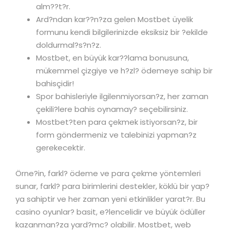
alm??t?r.
Ard?ndan kar??n?za gelen Mostbet üyelik
formunu kendi bilgilerinizde eksiksiz bir ?ekilde
doldurmal?s?n?z.
Mostbet, en büyük kar??lama bonusuna,
mükemmel çizgiye ve h?zl? ödemeye sahip bir
bahisçidir!
Spor bahisleriyle ilgilenmiyorsan?z, her zaman
çekili?lere bahis oynamay? seçebilirsiniz.
Mostbet?ten para çekmek istiyorsan?z, bir
form göndermeniz ve talebinizi yapman?z
gerekecektir.
Örne?in, farkl? ödeme ve para çekme yöntemleri
sunar, farkl? para birimlerini destekler, köklü bir yap?
ya sahiptir ve her zaman yeni etkinlikler yarat?r. Bu
casino oyunlar? basit, e?lencelidir ve büyük ödüller
kazanman?za yard?mc? olabilir. Mostbet, web