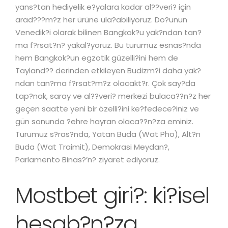
yans?tan hediyelik e?yalara kadar al??veri? için
arad???m?z her ürüne ula?abiliyoruz. Do?unun
Venedik?i olarak bilinen Bangkok?u yak?ndan tan?
ma f?rsat?n? yakal?yoruz. Bu turumuz esnas?nda
hem Bangkok?un egzotik güzelli?ini hem de
Tayland?? derinden etkileyen Budizm?i daha yak?
ndan tan?ma f?rsat?m?z olacakt?r. Çok say?da
tap?nak, saray ve al??veri? merkezi bulaca??n?z her
geçen saatte yeni bir özelli?ini ke?fedece?iniz ve
gün sonunda ?ehre hayran olaca??n?za eminiz.
Turumuz s?ras?nda, Yatan Buda (Wat Pho), Alt?n
Buda (Wat Traimit), Demokrasi Meydan?,
Parlamento Binas?’n? ziyaret ediyoruz.
Mostbet giri?: ki?isel
hesab?n?za