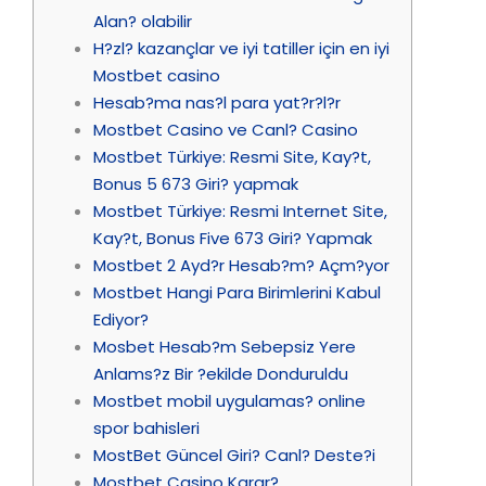
Alan? olabilir
H?zl? kazançlar ve iyi tatiller için en iyi
Mostbet casino
Hesab?ma nas?l para yat?r?l?r
Mostbet Casino ve Canl? Casino
Mostbet Türkiye: Resmi Site, Kay?t,
Bonus 5 673 Giri? yapmak
Mostbet Türkiye: Resmi Internet Site,
Kay?t, Bonus Five 673 Giri? Yapmak
Mostbet 2 Ayd?r Hesab?m? Açm?yor
Mostbet Hangi Para Birimlerini Kabul
Ediyor?
Mosbet Hesab?m Sebepsiz Yere
Anlams?z Bir ?ekilde Donduruldu
Mostbet mobil uygulamas? online
spor bahisleri
MostBet Güncel Giri? Canl? Deste?i
Mostbet Casino Karar?