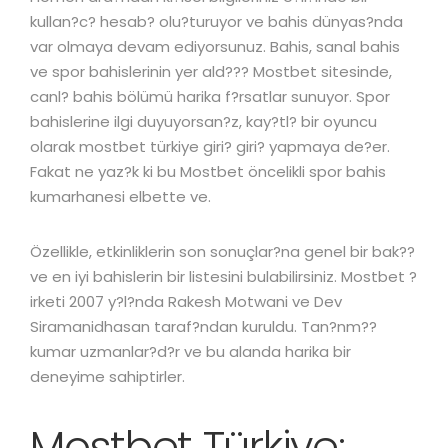
kullan?c? hesab? olu?turuyor ve bahis dünyas?nda
var olmaya devam ediyorsunuz. Bahis, sanal bahis
ve spor bahislerinin yer ald??? Mostbet sitesinde,
canl? bahis bölümü harika f?rsatlar sunuyor. Spor
bahislerine ilgi duyuyorsan?z, kay?tl? bir oyuncu
olarak mostbet türkiye giri? giri? yapmaya de?er.
Fakat ne yaz?k ki bu Mostbet öncelikli spor bahis
kumarhanesi elbette ve.
Özellikle, etkinliklerin son sonuçlar?na genel bir bak??
ve en iyi bahislerin bir listesini bulabilirsiniz. Mostbet ?
irketi 2007 y?l?nda Rakesh Motwani ve Dev
Siramanidhasan taraf?ndan kuruldu. Tan?nm??
kumar uzmanlar?d?r ve bu alanda harika bir
deneyime sahiptirler.
Mostbet Türkiye: