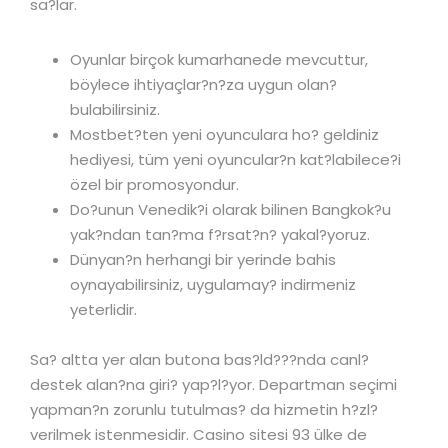
sa?lar.
Oyunlar birçok kumarhanede mevcuttur,
böylece ihtiyaçlar?n?za uygun olan?
bulabilirsiniz.
Mostbet?ten yeni oyunculara ho? geldiniz
hediyesi, tüm yeni oyuncular?n kat?labilece?i
özel bir promosyondur.
Do?unun Venedik?i olarak bilinen Bangkok?u
yak?ndan tan?ma f?rsat?n? yakal?yoruz.
Dünyan?n herhangi bir yerinde bahis
oynayabilirsiniz, uygulamay? indirmeniz
yeterlidir.
Sa? altta yer alan butona bas?ld???nda canl?
destek alan?na giri? yap?l?yor. Departman seçimi
yapman?n zorunlu tutulmas? da hizmetin h?zl?
verilmek istenmesidir. Casino sitesi 93 ülke de