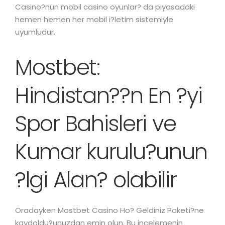
Casino?nun mobil casino oyunlar? da piyasadaki
hemen hemen her mobil i?letim sistemiyle
uyumludur.
Mostbet:
Hindistan??n En ?yi
Spor Bahisleri ve
Kumar kurulu?unun
?lgi Alan? olabilir
Oradayken Mostbet Casino Ho? Geldiniz Paketi?ne
kaydoldu?unuzdan emin olun. Bu incelemenin