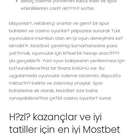
Birkaç ödeme yöntemini kabul eder ve spor
etkinliklerinin canl? ak???n? sa?lar.
Misyonlar?, rekabetçi oranlar ve geni? bir spor
bahisleri ve casino oyunlar? yelpazesi sunarak Türk
oyunculara mümkün olan en iyi oyun deneyimini sa?
lamakt?r. Mostbet çevrimiçi kumarhanesine para
yat?rmak, oyuncular için ki?isel bir hesap arac?l???
yla gerçekle?ir. Yani oyun bakiyesinin yenilenmesi için
ba?vurabilece?iniz bir finans bölümü var. Bu
uygulamada oyuncular ödeme sistemini, depozito
miktar?n? belirtir ve ödemeyi onaylar. Spor
bahislerine ek olarak, MostBet size bahis
oynayabilece?iniz çe?itli casino oyunlar? sunar.
H?zl? kazançlar ve iyi
tatiller için en iyi Mostbet