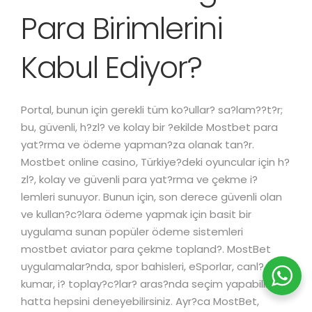
Para Birimlerini
Kabul Ediyor?
Portal, bunun için gerekli tüm ko?ullar? sa?lam??t?r;
bu, güvenli, h?zl? ve kolay bir ?ekilde Mostbet para
yat?rma ve ödeme yapman?za olanak tan?r.
Mostbet online casino, Türkiye?deki oyuncular için h?
zl?, kolay ve güvenli para yat?rma ve çekme i?
lemleri sunuyor. Bunun için, son derece güvenli olan
ve kullan?c?lara ödeme yapmak için basit bir
uygulama sunan popüler ödeme sistemleri
mostbet aviator para çekme topland?. MostBet
uygulamalar?nda, spor bahisleri, eSporlar, canl?
kumar, i? toplay?c?lar? aras?nda seçim yapabilir ve
hatta hepsini deneyebilirsiniz. Ayr?ca MostBet,