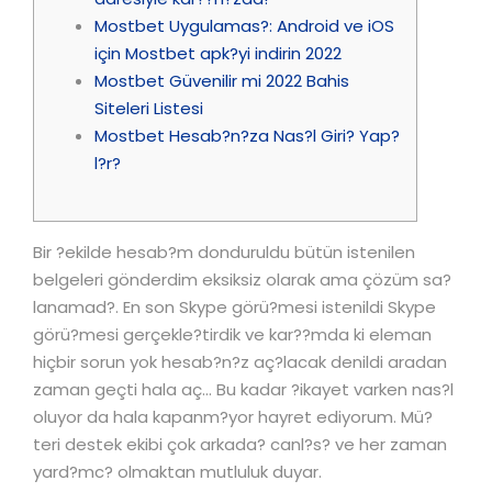
Mostbet Uygulamas?: Android ve iOS
için Mostbet apk?yi indirin 2022
Mostbet Güvenilir mi 2022 Bahis
Siteleri Listesi
Mostbet Hesab?n?za Nas?l Giri? Yap?
l?r?
Bir ?ekilde hesab?m donduruldu bütün istenilen
belgeleri gönderdim eksiksiz olarak ama çözüm sa?
lanamad?. En son Skype görü?mesi istenildi Skype
görü?mesi gerçekle?tirdik ve kar??mda ki eleman
hiçbir sorun yok hesab?n?z aç?lacak denildi aradan
zaman geçti hala aç… Bu kadar ?ikayet varken nas?l
oluyor da hala kapanm?yor hayret ediyorum. Mü?
teri destek ekibi çok arkada? canl?s? ve her zaman
yard?mc? olmaktan mutluluk duyar.