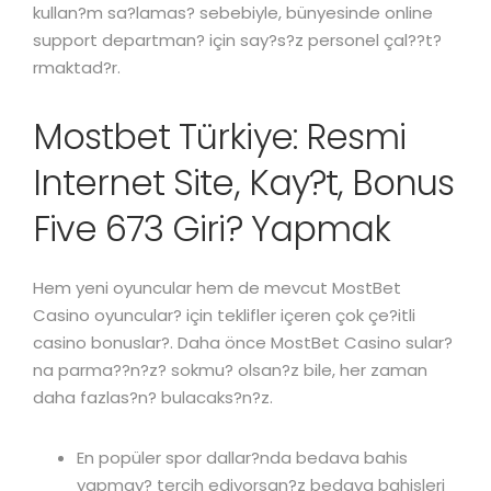
kullan?m sa?lamas? sebebiyle, bünyesinde online
support departman? için say?s?z personel çal??t?
rmaktad?r.
Mostbet Türkiye: Resmi
Internet Site, Kay?t, Bonus
Five 673 Giri? Yapmak
Hem yeni oyuncular hem de mevcut MostBet
Casino oyuncular? için teklifler içeren çok çe?itli
casino bonuslar?. Daha önce MostBet Casino sular?
na parma??n?z? sokmu? olsan?z bile, her zaman
daha fazlas?n? bulacaks?n?z.
En popüler spor dallar?nda bedava bahis
yapmay? tercih ediyorsan?z bedava bahisleri