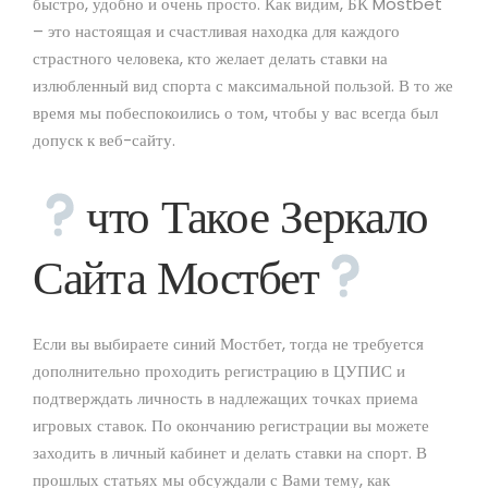
быстро, удобно и очень просто. Как видим, БК Mostbet
– это настоящая и счастливая находка для каждого
страстного человека, кто желает делать ставки на
излюбленный вид спорта с максимальной пользой. В то же
время мы побеспокоились о том, чтобы у вас всегда был
допуск к веб-сайту.
что Такое Зеркало
Сайта Мостбет
Если вы выбираете синий Мостбет, тогда не требуется
дополнительно проходить регистрацию в ЦУПИС и
подтверждать личность в надлежащих точках приема
игровых ставок. По окончанию регистрации вы можете
заходить в личный кабинет и делать ставки на спорт. В
прошлых статьях мы обсуждали с Вами тему, как