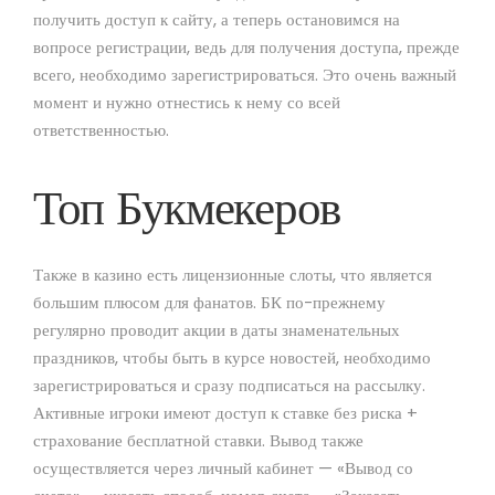
получить доступ к сайту, а теперь остановимся на
вопросе регистрации, ведь для получения доступа, прежде
всего, необходимо зарегистрироваться. Это очень важный
момент и нужно отнестись к нему со всей
ответственностью.
Топ Букмекеров
Также в казино есть лицензионные слоты, что является
большим плюсом для фанатов. БК по-прежнему
регулярно проводит акции в даты знаменательных
праздников, чтобы быть в курсе новостей, необходимо
зарегистрироваться и сразу подписаться на рассылку.
Активные игроки имеют доступ к ставке без риска +
страхование бесплатной ставки. Вывод также
осуществляется через личный кабинет — «Вывод со