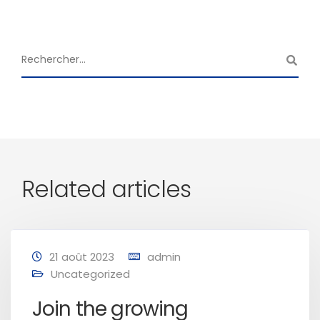
Related articles
21 août 2023
admin
Uncategorized
Join the growing