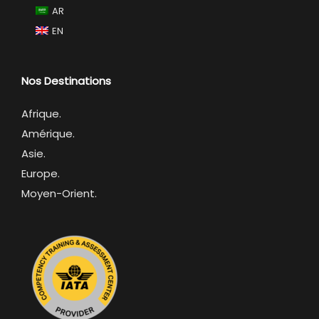
AR
EN
Nos Destinations
Afrique
.
Amérique.
Asie.
Europe.
Moyen-Orient.