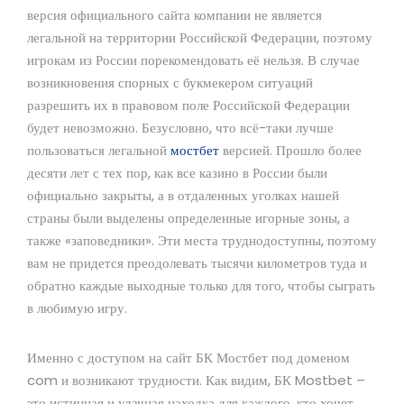
версия официального сайта компании не является
легальной на территории Российской Федерации, поэтому
игрокам из России порекомендовать её нельзя. В случае
возникновения спорных с букмекером ситуаций
разрешить их в правовом поле Российской Федерации
будет невозможно. Безусловно, что всё-таки лучше
пользоваться легальной
мостбет
версией. Прошло более
десяти лет с тех пор, как все казино в России были
официально закрыты, а в отдаленных уголках нашей
страны были выделены определенные игорные зоны, а
также «заповедники». Эти места труднодоступны, поэтому
вам не придется преодолевать тысячи километров туда и
обратно каждые выходные только для того, чтобы сыграть
в любимую игру.
Именно с доступом на сайт БК Мостбет под доменом
com и возникают трудности. Как видим, БК Mostbet –
это истинная и удачная находка для каждого, кто хочет