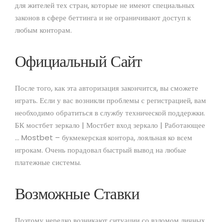
для жителей тех стран, которые не имеют специальных
законов в сфере беттинга и не ограничивают доступ к
любым конторам.
Официальный Сайт
После того, как эта авторизация закончится, вы сможете
играть. Если у вас возникли проблемы с регистрацией, вам
необходимо обратиться в службу технической поддержки.
БК мостбет зеркало | Мостбет вход зеркало | Работающее
… Mostbet – букмекерская контора, лояльная ко всем
игрокам. Очень порадовал быстрый вывод на любые
платежные системы.
Возможные Ставки
Поэтому нередко возникают ситуации со взломом личных