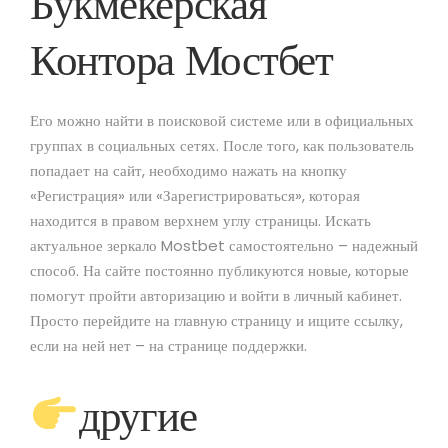
Букмекерская
Контора Мостбет
Его можно найти в поисковой системе или в официальных
группах в социальных сетях. После того, как пользователь
попадает на сайт, необходимо нажать на кнопку
«Регистрация» или «Зарегистрироваться», которая
находится в правом верхнем углу страницы. Искать
актуальное зеркало Mostbet самостоятельно – надежный
способ. На сайте постоянно публикуются новые, которые
помогут пройти авторизацию и войти в личный кабинет.
Просто перейдите на главную страницу и ищите ссылку,
если на ней нет – на странице поддержки.
другие