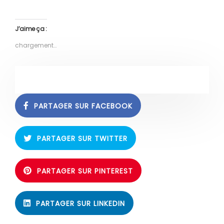
J’aime ça :
chargement…
PARTAGER SUR FACEBOOK
PARTAGER SUR TWITTER
PARTAGER SUR PINTEREST
PARTAGER SUR LINKEDIN