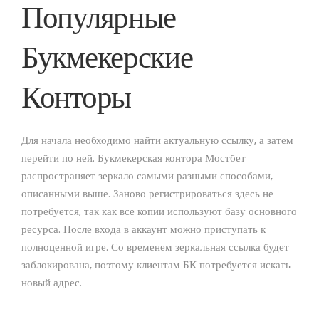
Популярные
Букмекерские
Конторы
Для начала необходимо найти актуальную ссылку, а затем
перейти по ней. Букмекерская контора Мостбет
распространяет зеркало самыми разными способами,
описанными выше. Заново регистрироваться здесь не
потребуется, так как все копии используют базу основного
ресурса. После входа в аккаунт можно приступать к
полноценной игре. Со временем зеркальная ссылка будет
заблокирована, поэтому клиентам БК потребуется искать
новый адрес.