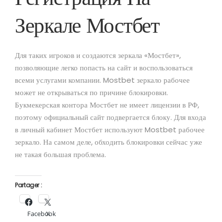
Зеркале Мостбет
Для таких игроков и создаются зеркала «Мостбет»,
позволяющие легко попасть на сайт и воспользоваться
всеми услугами компании. Mostbet зеркало рабочее
может не открываться по причине блокировки.
Букмекерская контора Мостбет не имеет лицензии в РФ,
поэтому официальный сайт подвергается блоку. Для входа
в личный кабинет Мостбет используют Mostbet рабочее
зеркало. На самом деле, обходить блокировки сейчас уже
не такая большая проблема.
Partager :
Facebook
X