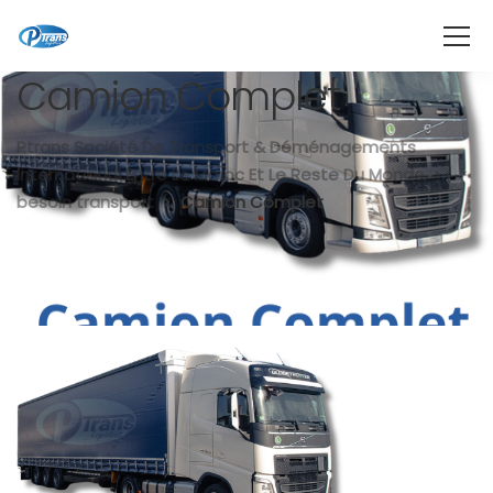
Camion Complet
Ptrans Société De Transport & Déménagements
International Entre Le Maroc Et Le Reste Du Monde
besoin transport
Camion Complet