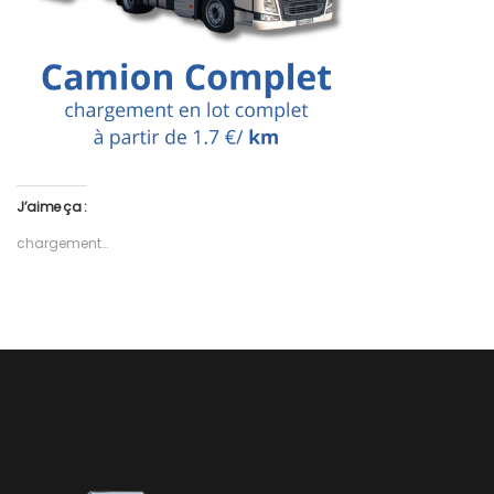
J’aime ça :
chargement…