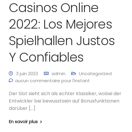
Casinos Online
2022: Los Mejores
Spielhallen Justos
Y Confiables
3 juin 2023
admin
Uncategorized
aucun commentaire pour l'instant
Der Slot sieht sich als echter Klassiker, wobei der
Entwickler bei bewusstsein auf Bonusfunktionen
darüber […]
En savoir plus