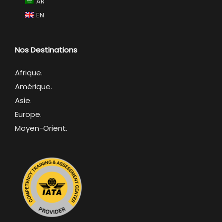
AR
EN
Nos Destinations
Afrique
.
Amérique.
Asie.
Europe.
Moyen-Orient.