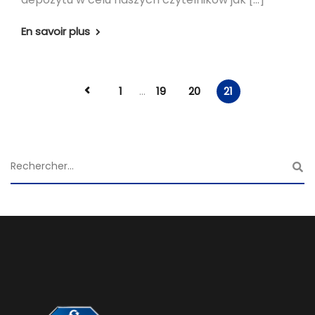
En savoir plus
1
...
19
20
21