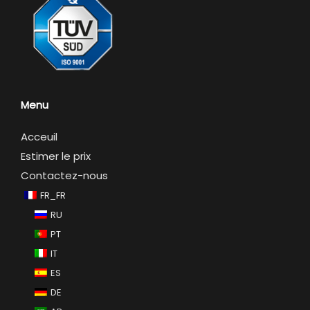
Menu
Acceuil
Estimer le prix
Contactez-nous
FR_FR
RU
PT
IT
ES
DE