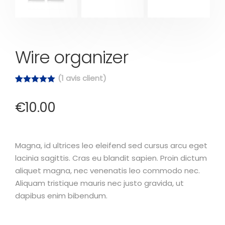
Wire organizer
(
1
avis client)
Noté
1
5.00
sur 5
€
10.00
basé sur
notation
client
Magna, id ultrices leo eleifend sed cursus arcu eget
lacinia sagittis. Cras eu blandit sapien. Proin dictum
aliquet magna, nec venenatis leo commodo nec.
Aliquam tristique mauris nec justo gravida, ut
dapibus enim bibendum.