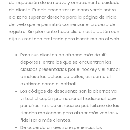
de inspección de su nueva y emocionante cuidado
de cliente. Puede encontrar un ícono verde sobre
ela zona superior derecha para la página de inicio
del web que le permitirá comenzar el proceso de
registro. Simplemente haga clic en este botón con
elija su método preferido para inscribirse en el web.
Para sus clientes, se ofrecen más de 40
deportes, entre los que se encuentran los
clásicos presentados por el hockey y el fútbol
e incluso las peleas de gallos, así como el
exotismo como el netball.
Los códigos de descuento son la alternativa
virtual al cupón promocional tradicional, que
por años ha sido un recurso publicitario de las
tiendas mexicanas para atraer más ventas y
fidelizar a más clientes.
De acuerdo a nuestra experiencia, las