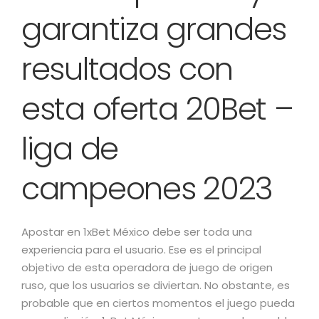
garantiza grandes
resultados con
esta oferta 20Bet –
liga de
campeones 2023
Apostar en 1xBet México debe ser toda una
experiencia para el usuario. Ese es el principal
objetivo de esta operadora de juego de origen
ruso, que los usuarios se diviertan. No obstante, es
probable que en ciertos momentos el juego pueda