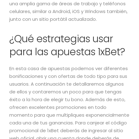
una amplia gama de áreas de trabajo y teléfonos
celulares, similar a Android, iOS y Windows también,
junto con un sitio portátil actualizado.
¿Qué estrategias usar
para las apuestas 1xBet?
En esta casa de apuestas podemos ver diferentes
bonificaciones y con ofertas de todo tipo para sus
usuarios. A continuación te detallaremos algunos
de ellos y contaremos un poco para que tengas
éxito a la hora de elegir tu bono. Además de esto,
ofrecen excelentes promociones en todo
momento para que multipliques exponencialmente
cada una de tus ganancias. Para canjear el código
promocional de 1xBet deberás de ingresar al sitio
web oficial, abrir una cuenta donde deberás de