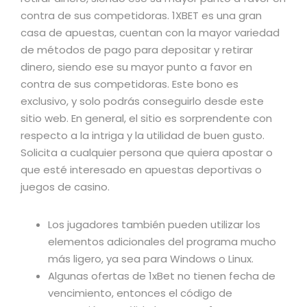
contra de sus competidoras. 1XBET es una gran
casa de apuestas, cuentan con la mayor variedad
de métodos de pago para depositar y retirar
dinero, siendo ese su mayor punto a favor en
contra de sus competidoras. Este bono es
exclusivo, y solo podrás conseguirlo desde este
sitio web. En general, el sitio es sorprendente con
respecto a la intriga y la utilidad de buen gusto.
Solicita a cualquier persona que quiera apostar o
que esté interesado en apuestas deportivas o
juegos de casino.
Los jugadores también pueden utilizar los
elementos adicionales del programa mucho
más ligero, ya sea para Windows o Linux.
Algunas ofertas de 1xBet no tienen fecha de
vencimiento, entonces el código de