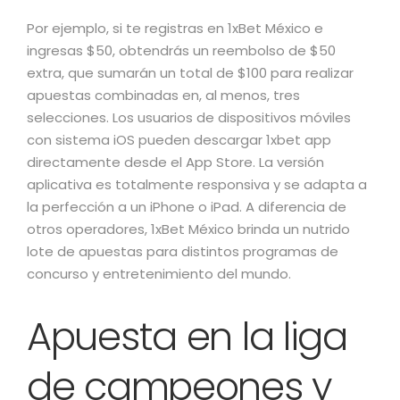
Por ejemplo, si te registras en 1xBet México e
ingresas $50, obtendrás un reembolso de $50
extra, que sumarán un total de $100 para realizar
apuestas combinadas en, al menos, tres
selecciones. Los usuarios de dispositivos móviles
con sistema iOS pueden descargar 1xbet app
directamente desde el App Store. La versión
aplicativa es totalmente responsiva y se adapta a
la perfección a un iPhone o iPad. A diferencia de
otros operadores, 1xBet México brinda un nutrido
lote de apuestas para distintos programas de
concurso y entretenimiento del mundo.
Apuesta en la liga
de campeones y