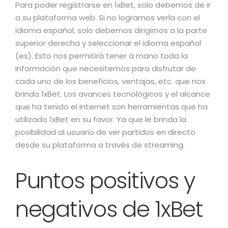
Para poder registrarse en 1xBet, solo debemos de ir
a su plataforma web. Si no logramos verla con el
idioma español, solo debemos dirigirnos a la parte
superior derecha y seleccionar el idioma español
(es). Esto nos permitirá tener a mano toda la
información que necesitemos para disfrutar de
cada uno de los beneficios, ventajas, etc. que nos
brinda 1xBet. Los avances tecnológicos y el alcance
que ha tenido el internet son herramientas que ha
utilizado 1xBet en su favor. Ya que le brinda la
posibilidad al usuario de ver partidos en directo
desde su plataforma a través de streaming.
Puntos positivos y
negativos de 1xBet