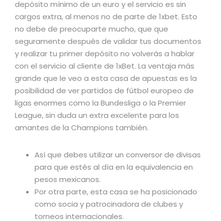
depósito mínimo de un euro y el servicio es sin
cargos extra, al menos no de parte de 1xbet. Esto
no debe de preocuparte mucho, que que
seguramente después de validar tus documentos
y realizar tu primer depósito no volverás a hablar
con el servicio al cliente de 1xBet. La ventaja más
grande que le veo a esta casa de apuestas es la
posibilidad de ver partidos de fútbol europeo de
ligas enormes como la Bundesliga o la Premier
League, sin duda un extra excelente para los
amantes de la Champions también.
Así que debes utilizar un conversor de divisas
para que estés al día en la equivalencia en
pesos mexicanos.
Por otra parte, esta casa se ha posicionado
como socia y patrocinadora de clubes y
torneos internacionales.