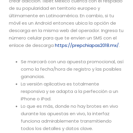
crear adicción. 1xBet México cuenta con el respaldo
de su popularidad en territorio europeo y
últimamente en Latinoamérica. En cambio, si tu
móvil es un Android entonces ubica la opción de
descarga en la misma web del operador. Ingresa tu
número celular para que te envíen un SMS con el
enlace de descarga
https://prepchiapas2018.mx/
.
Se marcará con una apuesta promocional, así
como la fecha/hora de registro y las posibles
ganancias.
La versión aplicativa es totalmente
responsiva y se adapta a la perfección a un
iPhone o iPad.
Lo que es más, donde no hay brotes en vivo
durante las apuestas en vivo, la interfaz
funciona admirablemente transmitiendo
todos los detalles y datos clave.