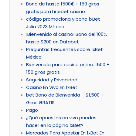
Bono de hasta 1500€ + 150 giros
gratis para Linebet casino
código promociona y bono 1xBet
Julio 2023 México
¡Bienvenido al casino! Bono del 100%
hasta $200 en Dafabet
Preguntas frecuentes sobre 1xBet
México
Bienvenida para casino online: 1500 +
150 giros gratis
Seguridad y Privacidad
Casino En Vivo En 1xBet
bet Bono de Bienvenida – $1,500 +
Giros GRATIS.
Pago
¿Qué apuestas en vivo puedes
hacer en la página 1xBet?
Mercados Para Apostar En 1xBet En