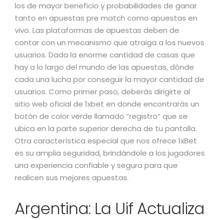
los de mayor beneficio y probabilidades de ganar
tanto en apuestas pre match como apuestas en
vivo. Las plataformas de apuestas deben de
contar con un mecanismo que atraiga a los nuevos
usuarios. Dada la enorme cantidad de casas que
hay a lo largo del mundo de las apuestas, dónde
cada una lucha por conseguir la mayor cantidad de
usuarios. Como primer paso, deberás dirigirte al
sitio web oficial de 1xbet en donde encontrarás un
botón de color verde llamado “registro” que se
ubica en la parte superior derecha de tu pantalla.
Otra característica especial que nos ofrece 1xBet
es su amplia seguridad, brindándole a los jugadores
una experiencia confiable y segura para que
realicen sus mejores apuestas.
Argentina: La Uif Actualiza