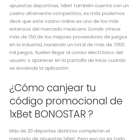
apuestas deportivas, 1xBet también cuenta con un
casino altamente competitivo, es más podemos
decir que este casino online es uno de los más
extensos del mercado mexicano. Donde ofrece
más de 150 de los mejores proveedores de juegos
en la industria, haciendo un total de más de 7000
mil juegos. Suelen llegar al correo electrónico del
usuario o aparecer en la pantalla de inicio cuando
se enciende la aplicación.
¿Cómo canjear tu
código promocional de
1xBet BONOSTAR ?
Más de 20 deportes distintos completan el
mercado de apuestas 1xBet. Pero eso no es todo,