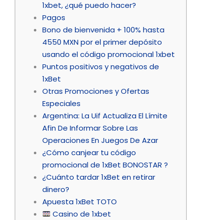
1xbet, ¿qué puedo hacer?
Pagos
Bono de bienvenida + 100% hasta
4550 MXN por el primer depósito
usando el código promocional 1xbet
Puntos positivos y negativos de
1xBet
Otras Promociones y Ofertas
Especiales
Argentina: La Uif Actualiza El Límite
Afin De Informar Sobre Las
Operaciones En Juegos De Azar
¿Cómo canjear tu código
promocional de 1xBet BONOSTAR ?
¿Cuánto tardar 1xBet en retirar
dinero?
Apuesta 1xBet TOTO
Casino de 1xbet