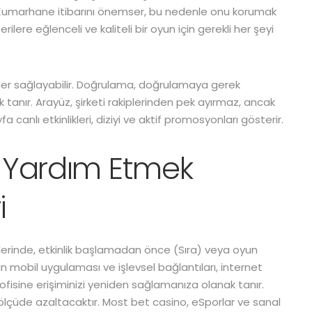
r. Kumarhane itibarını önemser, bu nedenle onu korumak
ere eğlenceli ve kaliteli bir oyun için gerekli her şeyi
ümler sağlayabilir. Doğrulama, doğrulamaya gerek
nır. Arayüz, şirketi rakiplerinden pek ayırmaz, ancak
anlı etkinlikleri, diziyi ve aktif promosyonları gösterir.
k Yardım Etmek
i
slerinde, etkinlik başlamadan önce (Sıra) veya oyun
in mobil uygulaması ve işlevsel bağlantıları, internet
ofisine erişiminizi yeniden sağlamanıza olanak tanır.
ölçüde azaltacaktır. Most bet casino, eSporlar ve sanal