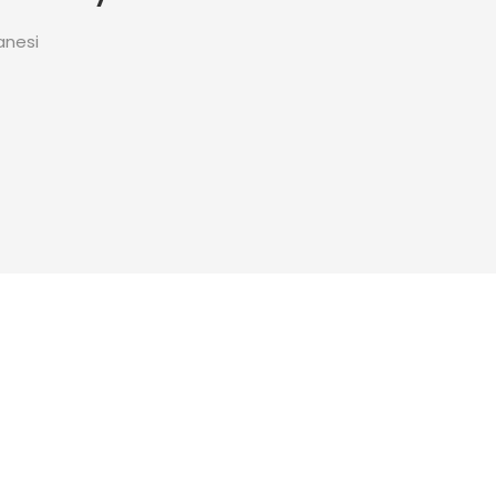
anesi