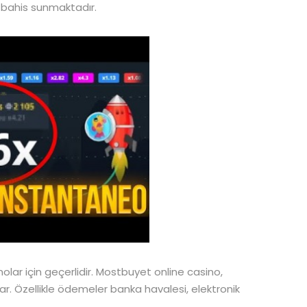
a bahis sunmaktadır.
ar için geçerlidir. Mostbuyet online casino,
ar. Özellikle ödemeler banka havalesi, elektronik