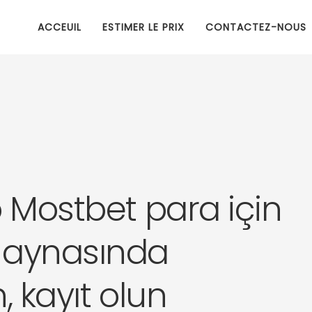
ACCEUIL
ESTIMER LE PRIX
CONTACTEZ-NOUS
o Mostbet para için
 aynasında
, kayıt olun