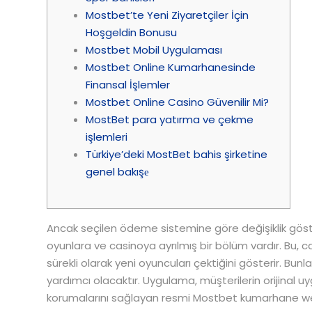
Mostbet’te Yeni Ziyaretçiler İçin
Hoşgeldin Bonusu
Mostbet Mobil Uygulaması
Mostbet Online Kumarhanesinde
Finansal İşlemler
Mostbet Online Casino Güvenilir Mi?
MostBet para yatırma ve çekme
işlemleri
Türkiye’deki MostBet bahis şirketine
genel bakışе
Ancak seçilen ödeme sistemine göre değişiklik göster
oyunlara ve casinoya ayrılmış bir bölüm vardır. Bu, c
sürekli olarak yeni oyuncuları çektiğini gösterir. Bunl
yardımcı olacaktır. Uygulama, müşterilerin orijinal uy
korumalarını sağlayan resmi Mostbet kumarhane web