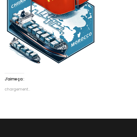
J’aime ça :
chargement…