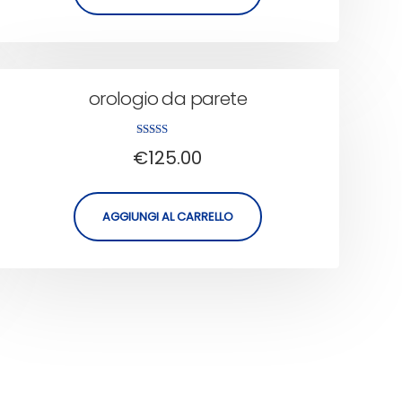
orologio da parete
Valutato
€
125.00
5.00
su 5
AGGIUNGI AL CARRELLO