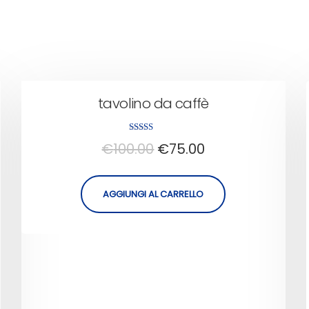
tavolino da caffè
Valutato
€
100.00
€
75.00
5.00
su 5
AGGIUNGI AL CARRELLO