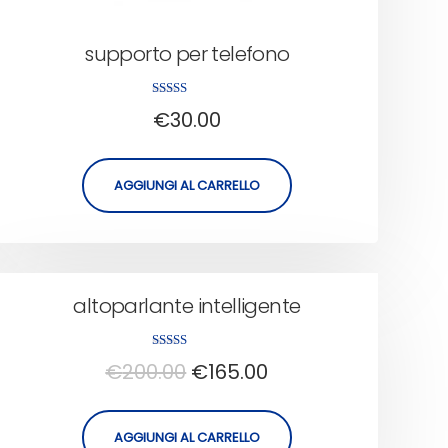
supporto per telefono
Valutato
€
30.00
5.00
su 5
AGGIUNGI AL CARRELLO
altoparlante intelligente
Valutato
€
200.00
€
165.00
5.00
su 5
AGGIUNGI AL CARRELLO