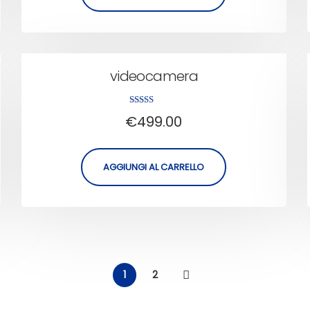
videocamera
Valutato
€
499.00
5.00
su 5
AGGIUNGI AL CARRELLO
1
2