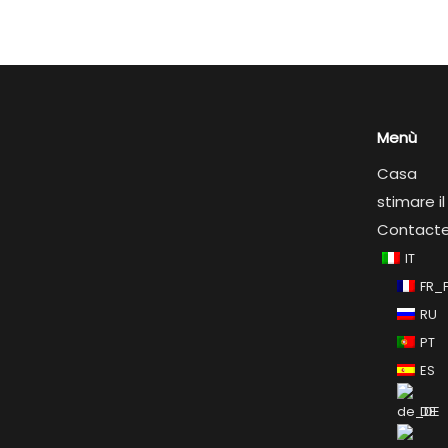
Menù
Casa
stimare i
Contact
IT
FR_
RU
PT
ES
DE