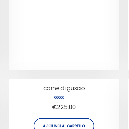
carne di guscio
Valutato
€
225.00
4.50
su 5
AGGIUNGI AL CARRELLO