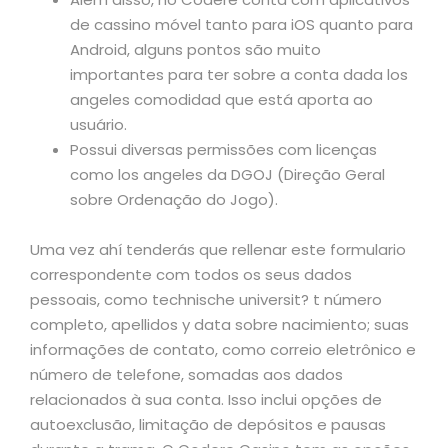
de cassino móvel tanto para iOS quanto para
Android, alguns pontos são muito
importantes para ter sobre a conta dada los
angeles comodidad que está aporta ao
usuário.
Possui diversas permissões com licenças
como los angeles da DGOJ (Direção Geral
sobre Ordenação do Jogo).
Uma vez ahí tenderás que rellenar este formulario
correspondente com todos os seus dados
pessoais, como technische universit? t número
completo, apellidos y data sobre nacimiento; suas
informações de contato, como correio eletrônico e
número de telefone, somadas aos dados
relacionados à sua conta. Isso inclui opções de
autoexclusão, limitação de depósitos e pausas