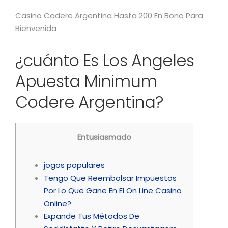
Casino Codere Argentina Hasta 200 En Bono Para
Bienvenida
¿cuánto Es Los Angeles
Apuesta Minimum
Codere Argentina?
Entusiasmado
jogos populares
Tengo Que Reembolsar Impuestos
Por Lo Que Gane En El On Line Casino
Online?
Expande Tus Métodos De