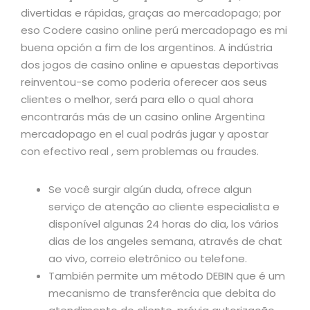
divertidas e rápidas, graças ao mercadopago; por
eso Codere casino online perú mercadopago es mi
buena opción a fim de los argentinos. A indústria
dos jogos de casino online e apuestas deportivas
reinventou-se como poderia oferecer aos seus
clientes o melhor, será para ello o qual ahora
encontrarás más de un casino online Argentina
mercadopago en el cual podrás jugar y apostar
con efectivo real , sem problemas ou fraudes.
Se você surgir algún duda, ofrece algun
serviço de atenção ao cliente especialista e
disponível algunas 24 horas do dia, los vários
dias de los angeles semana, através de chat
ao vivo, correio eletrônico ou telefone.
También permite um método DEBIN que é um
mecanismo de transferência que debita do