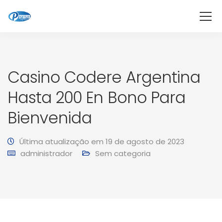
Casino Codere Argentina
Hasta 200 En Bono Para
Bienvenida
Última atualização em 19 de agosto de 2023
administrador
Sem categoria