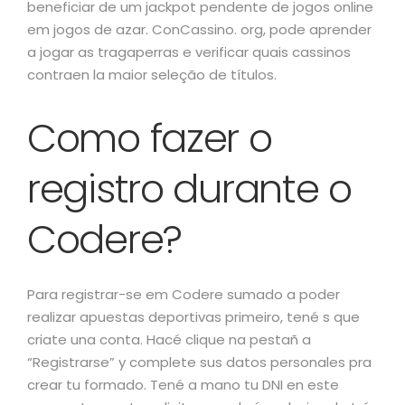
beneficiar de um jackpot pendente de jogos online
em jogos de azar. ConCassino. org, pode aprender
a jogar as tragaperras e verificar quais cassinos
contraen la maior seleção de títulos.
Como fazer o
registro durante o
Codere?
Para registrar-se em Codere sumado a poder
realizar apuestas deportivas primeiro, tené s que
criate una conta. Hacé clique na pestañ a
“Registrarse” y complete sus datos personales pra
crear tu formado. Tené a mano tu DNI en este