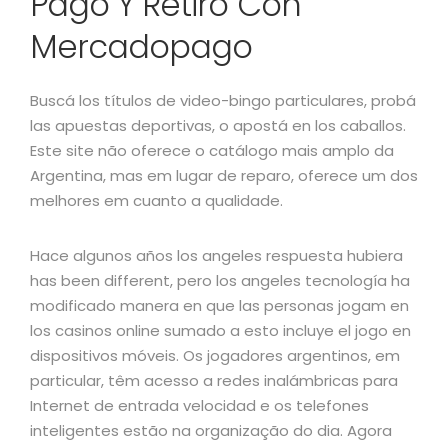
Pago Y Retiro Con
Mercadopago
Buscá los títulos de video-bingo particulares, probá
las apuestas deportivas, o apostá en los caballos.
Este site não oferece o catálogo mais amplo da
Argentina, mas em lugar de reparo, oferece um dos
melhores em cuanto a qualidade.
Hace algunos años los angeles respuesta hubiera
has been different, pero los angeles tecnología ha
modificado manera en que las personas jogam en
los casinos online sumado a esto incluye el jogo en
dispositivos móveis. Os jogadores argentinos, em
particular, têm acesso a redes inalámbricas para
Internet de entrada velocidad e os telefones
inteligentes estão na organização do dia. Agora