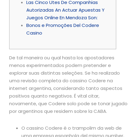
Las Cinco Utes De Companhias
Autorizadas An Actuar Apuestas Y
Juegos Online En Mendoza Son:
Bonos e Promoções Del Codere
Casino
De tal maneira ou qual hasta los apostadores
menos experimentados podem pretender e
explorar suas distintas seleções. Se ha realizado
uma revisão completa do cassino Codere na
internet argentina, considerando tanto aspectos
positivos quanto negativos. É vital citar,
novamente, que Codere solo pode se tonar jugado
por argentinos que residem sobre la CABA.
O cassino Codere é o trampolim da web de
uma empresa espanhola del mismo number,