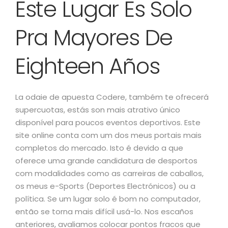
Este Lugar Es Solo
Pra Mayores De
Eighteen Años
La odaie de apuesta Codere, também te ofrecerá
supercuotas, estás son mais atrativo único
disponível para poucos eventos deportivos. Este
site online conta com um dos meus portais mais
completos do mercado. Isto é devido a que
oferece uma grande candidatura de desportos
com modalidades como as carreiras de caballos,
os meus e-Sports (Deportes Electrónicos) ou a
política. Se um lugar solo é bom no computador,
então se torna mais difícil usá-lo. Nos escaños
anteriores, avaliamos colocar pontos fracos que