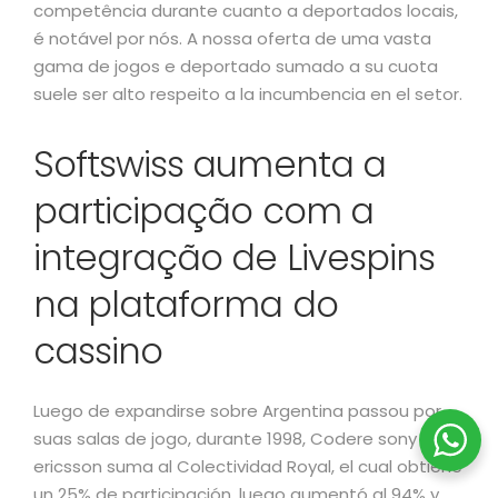
competência durante cuanto a deportados locais,
é notável por nós. A nossa oferta de uma vasta
gama de jogos e deportado sumado a su cuota
suele ser alto respeito a la incumbencia en el setor.
Softswiss aumenta a
participação com a
integração de Livespins
na plataforma do
cassino
Luego de expandirse sobre Argentina passou por
suas salas de jogo, durante 1998, Codere sony
ericsson suma al Colectividad Royal, el cual obtiene
un 25% de participación, luego aumentó al 94% y,