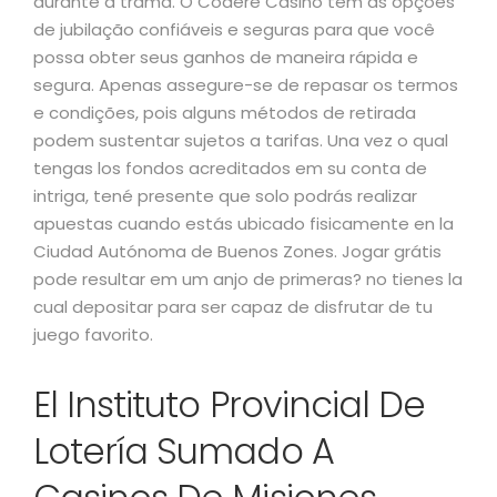
durante a trama. O Codere Casino tem as opções
de jubilação confiáveis e seguras para que você
possa obter seus ganhos de maneira rápida e
segura. Apenas assegure-se de repasar os termos
e condições, pois alguns métodos de retirada
podem sustentar sujetos a tarifas. Una vez o qual
tengas los fondos acreditados em su conta de
intriga, tené presente que solo podrás realizar
apuestas cuando estás ubicado fisicamente en la
Ciudad Autónoma de Buenos Zones. Jogar grátis
pode resultar em um anjo de primeras? no tienes la
cual depositar para ser capaz de disfrutar de tu
juego favorito.
El Instituto Provincial De
Lotería Sumado A