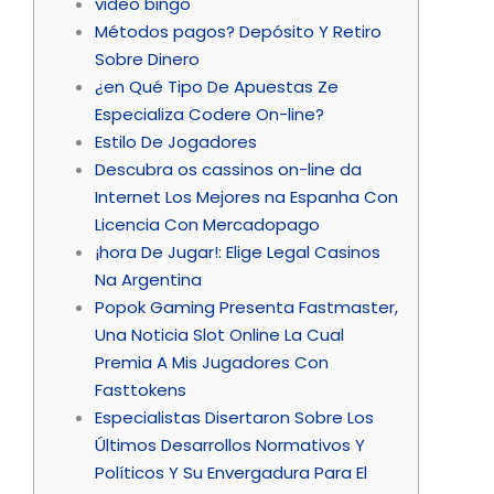
video bingo
Métodos pagos? Depósito Y Retiro
Sobre Dinero
¿en Qué Tipo De Apuestas Ze
Especializa Codere On-line?
Estilo De Jogadores
Descubra os cassinos on-line da
Internet Los Mejores na Espanha Con
Licencia Con Mercadopago
¡hora De Jugar!: Elige Legal Casinos
Na Argentina
Popok Gaming Presenta Fastmaster,
Una Noticia Slot Online La Cual
Premia A Mis Jugadores Con
Fasttokens
Especialistas Disertaron Sobre Los
Últimos Desarrollos Normativos Y
Políticos Y Su Envergadura Para El