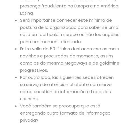
presença fraudulenta na Europa e na América
Latina.
Será importante conhecer este mínimo de
postura de la organização para saber se uma
cota em particular merece ou não los angeles
pena em momento limitado.
Entre valla de 50 títulos destacam-se os mais
novinhos e procurados do momento, assim
como os do mesmo Megaways e de goldmine
progressivos.
Por outro lado, las siguientes sedes ofrecen
su serviço de atención al cliente con sierve
como cuestión de información a todos los
usuarios.
Você também se preocupa que está
entregando outro formato de informação
privada?