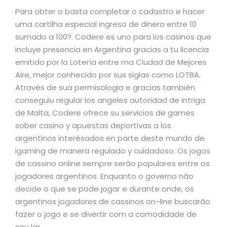
Para obter o basta completar o cadastro e hacer
uma cartilha especial ingreso de dinero entre 10
sumado a 100?. Codere es uno para los casinos que
incluye presencia en Argentina gracias a tu licencia
emitido por la Lotería entre ma Ciudad de Mejores
Aire, mejor conhecido por sus siglas como LOTBA.
Através de sua permisologia e gracias también
conseguiu regular los angeles autoridad de intriga
de Malta, Codere ofrece su servicios de games
sober casino y apuestas deportivas a los
argentinos interésados en parte deste mundo de
igaming de manera regulado y cuidadoso. Os jogos
de cassino online sempre serão populares entre os
jogadores argentinos. Enquanto o governo não
decide o que se pode jogar e durante onde, os
argentinos jogadores de cassinos on-line buscarão
fazer o jogo e se divertir com a comodidade de
seu lar.