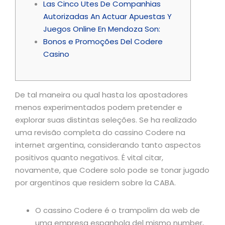
Las Cinco Utes De Companhias
Autorizadas An Actuar Apuestas Y
Juegos Online En Mendoza Son:
Bonos e Promoções Del Codere
Casino
De tal maneira ou qual hasta los apostadores
menos experimentados podem pretender e
explorar suas distintas seleções. Se ha realizado
uma revisão completa do cassino Codere na
internet argentina, considerando tanto aspectos
positivos quanto negativos. É vital citar,
novamente, que Codere solo pode se tonar jugado
por argentinos que residem sobre la CABA.
O cassino Codere é o trampolim da web de
uma empresa espanhola del mismo number,