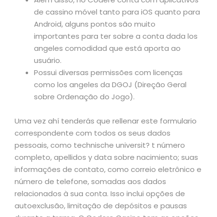
de cassino móvel tanto para iOS quanto para
Android, alguns pontos são muito
importantes para ter sobre a conta dada los
angeles comodidad que está aporta ao
usuário.
Possui diversas permissões com licenças
como los angeles da DGOJ (Direção Geral
sobre Ordenação do Jogo).
Uma vez ahí tenderás que rellenar este formulario
correspondente com todos os seus dados
pessoais, como technische universit? t número
completo, apellidos y data sobre nacimiento; suas
informações de contato, como correio eletrônico e
número de telefone, somadas aos dados
relacionados à sua conta. Isso inclui opções de
autoexclusão, limitação de depósitos e pausas