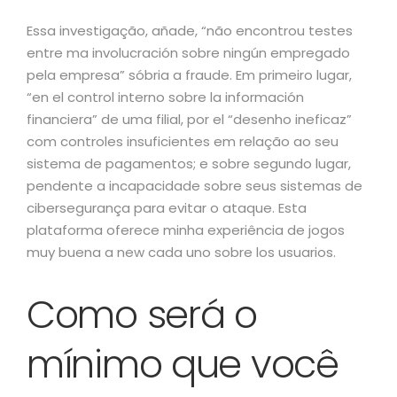
Essa investigação, añade, “não encontrou testes
entre ma involucración sobre ningún empregado
pela empresa” sóbria a fraude. Em primeiro lugar,
“en el control interno sobre la información
financiera” de uma filial, por el “desenho ineficaz”
com controles insuficientes em relação ao seu
sistema de pagamentos; e sobre segundo lugar,
pendente a incapacidade sobre seus sistemas de
cibersegurança para evitar o ataque. Esta
plataforma oferece minha experiência de jogos
muy buena a new cada uno sobre los usuarios.
Como será o
mínimo que você