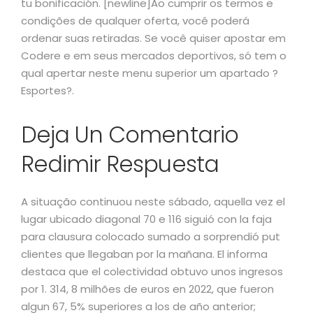
tu bonificación. [newline]Ao cumprir os termos e
condições de qualquer oferta, você poderá
ordenar suas retiradas. Se você quiser apostar em
Codere e em seus mercados deportivos, só tem o
qual apertar neste menu superior um apartado ?
Esportes?.
Deja Un Comentario
Redimir Respuesta
A situação continuou neste sábado, aquella vez el
lugar ubicado diagonal 70 e 116 siguió con la faja
para clausura colocado sumado a sorprendió put
clientes que llegaban por la mañana. El informa
destaca que el colectividad obtuvo unos ingresos
por 1. 314, 8 milhões de euros en 2022, que fueron
algun 67, 5% superiores a los de año anterior;