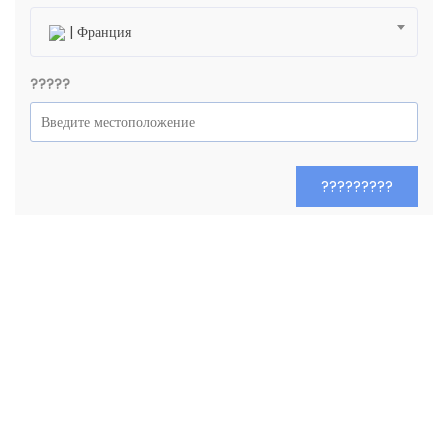
| Франция
?????
?????????