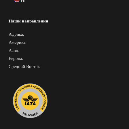
EN
Наши направления
Африка
.
Америка.
Азия.
Европа.
Средний Восток.