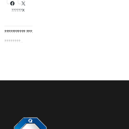
???????
X
??????????? ???:
????????...