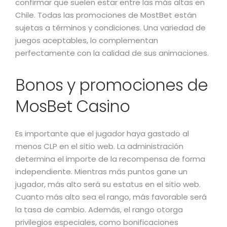
confirmar que suelen estar entre las más altas en
Chile. Todas las promociones de MostBet están
sujetas a términos y condiciones. Una variedad de
juegos aceptables, lo complementan
perfectamente con la calidad de sus animaciones.
Bonos y promociones de
MosBet Casino
Es importante que el jugador haya gastado al
menos CLP en el sitio web. La administración
determina el importe de la recompensa de forma
independiente. Mientras más puntos gane un
jugador, más alto será su estatus en el sitio web.
Cuanto más alto sea el rango, más favorable será
la tasa de cambio. Además, el rango otorga
privilegios especiales, como bonificaciones