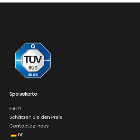
Speisekarte
Heim
Schätzen Sie den Preis
Contactez-nous
DE