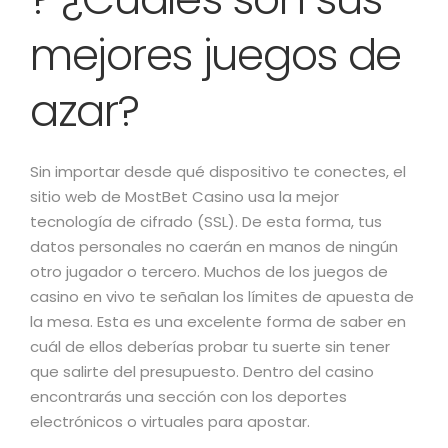
mejores juegos de
azar?
Sin importar desde qué dispositivo te conectes, el
sitio web de MostBet Casino usa la mejor
tecnología de cifrado (SSL). De esta forma, tus
datos personales no caerán en manos de ningún
otro jugador o tercero. Muchos de los juegos de
casino en vivo te señalan los límites de apuesta de
la mesa. Esta es una excelente forma de saber en
cuál de ellos deberías probar tu suerte sin tener
que salirte del presupuesto. Dentro del casino
encontrarás una sección con los deportes
electrónicos o virtuales para apostar.