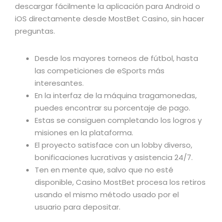
descargar fácilmente la aplicación para Android o
iOS directamente desde MostBet Casino, sin hacer
preguntas.
Desde los mayores torneos de fútbol, hasta
las competiciones de eSports más
interesantes.
En la interfaz de la máquina tragamonedas,
puedes encontrar su porcentaje de pago.
Estas se consiguen completando los logros y
misiones en la plataforma.
El proyecto satisface con un lobby diverso,
bonificaciones lucrativas y asistencia 24/7.
Ten en mente que, salvo que no esté
disponible, Casino MostBet procesa los retiros
usando el mismo método usado por el
usuario para depositar.