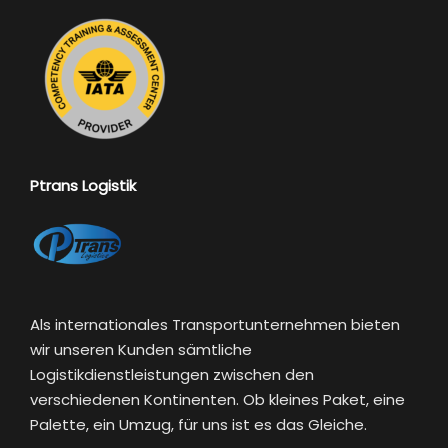
Ptrans Logistik
Als internationales Transportunternehmen bieten
wir unseren Kunden sämtliche
Logistikdienstleistungen zwischen den
verschiedenen Kontinenten. Ob kleines Paket, eine
Palette, ein Umzug, für uns ist es das Gleiche.