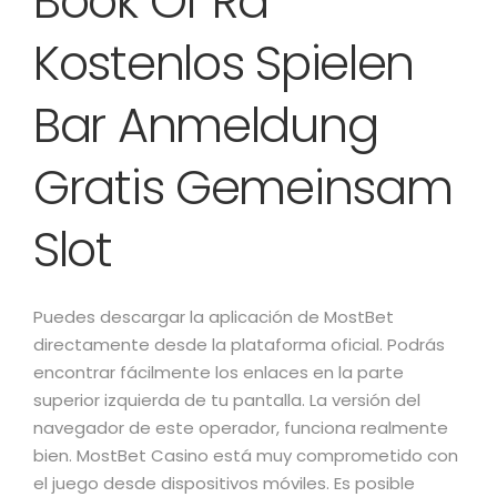
Book Of Ra
Kostenlos Spielen
Bar Anmeldung
Gratis Gemeinsam
Slot
Puedes descargar la aplicación de MostBet
directamente desde la plataforma oficial. Podrás
encontrar fácilmente los enlaces en la parte
superior izquierda de tu pantalla. La versión del
navegador de este operador, funciona realmente
bien. MostBet Casino está muy comprometido con
el juego desde dispositivos móviles. Es posible