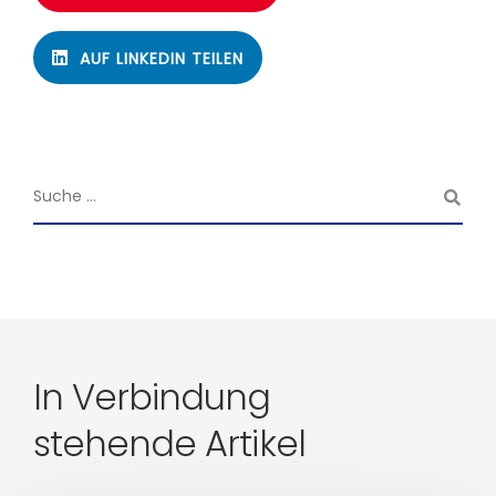
AUF LINKEDIN TEILEN
In Verbindung
stehende Artikel