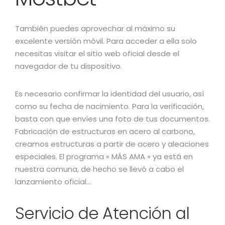
También puedes aprovechar al máximo su
excelente versión móvil. Para acceder a ella solo
necesitas visitar el sitio web oficial desde el
navegador de tu dispositivo.
Es necesario confirmar la identidad del usuario, así
como su fecha de nacimiento. Para la verificación,
basta con que envíes una foto de tus documentos.
Fabricación de estructuras en acero al carbono,
creamos estructuras a partir de acero y aleaciones
especiales. El programa « MÁS AMA » ya está en
nuestra comuna, de hecho se llevó a cabo el
lanzamiento oficial…
Servicio de Atención al