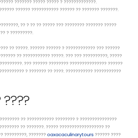
?????? ??????? ????? ????? ? ?????????????.
?????? ?????? ??????????? ?????? ?? ??????? ???????.
???????, ?? ? ?? ?? ????? ??? ???????? ??????? ?????
?? ? ?????????.
???? ?? ?????. ?????? ?????? ? ???????????? ??? ??????
??????? ?? ??????????? ?????. ??? ??? ??????????, ?????
?????????. ??? ?????? ???????? ??????????????? ??????
?????????? ? ??????? ?? ????. ??????????? ???????????
 ????
???????? ?? ??????????? ???????? ? ???????????????
????????? ?? ???????. ????? ?????????????????? ??
?? ?????????, ???????
oaxacaculinarytours
?????? ????