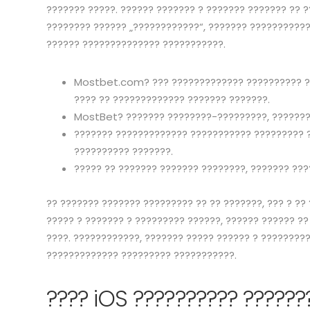
??????? ?????. ?????? ??????? ? ??????? ??????? ?? ?
???????? ?????? „????????????“, ??????? ???????????
?????? ?????????????? ???????????.
Mostbet.com? ??? ????????????? ?????????? ??
???? ?? ????????????? ??????? ???????.
MostBet? ??????? ????????-?????????, ????????
??????? ????????????? ??????????? ????????? ??
?????????? ???????.
????? ?? ??????? ??????? ????????, ??????? ???
?? ??????? ??????? ????????? ?? ?? ???????, ??? ? ?
????? ? ??????? ? ????????? ??????, ?????? ?????? ?
????. ????????????, ??????? ????? ?????? ? ?????????
????????????? ????????? ???????????.
???? iOS ?????????? ???????