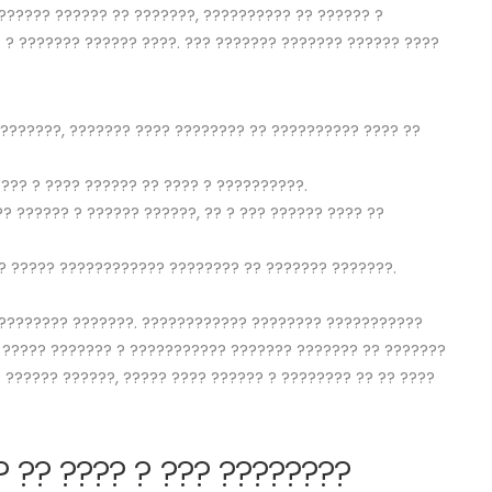
?????? ?????? ?? ???????, ?????????? ?? ?????? ?
 ? ??????? ?????? ????. ??? ??????? ??????? ?????? ????
??????, ??????? ???? ???????? ?? ?????????? ???? ??
?? ? ???? ?????? ?? ???? ? ??????????.
 ?????? ? ?????? ??????, ?? ? ??? ?????? ???? ??
? ????? ???????????? ???????? ?? ??????? ???????.
? ???????? ???????. ???????????? ???????? ???????????
? ????? ??????? ? ??????????? ??????? ??????? ?? ???????
 ?????? ??????, ????? ???? ?????? ? ???????? ?? ?? ????
 ?? ???? ? ??? ????????