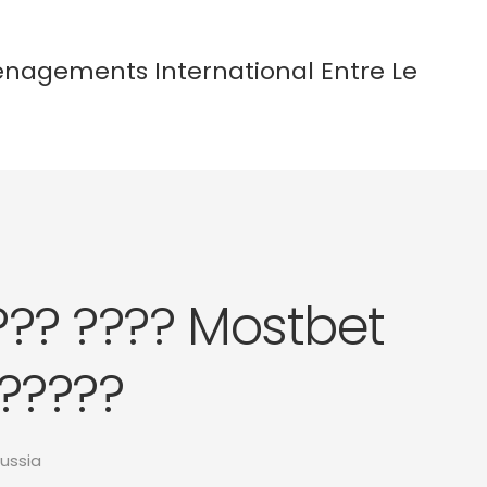
??? ???? Mostbet
??????
ussia