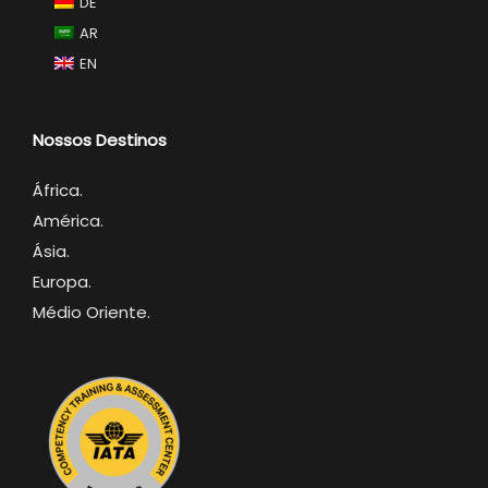
DE
AR
EN
Nossos Destinos
África
.
América.
Ásia.
Europa.
Médio Oriente.