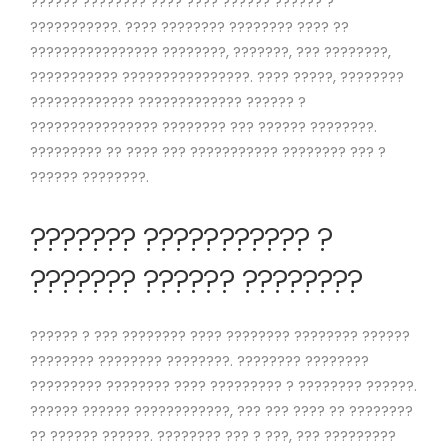
?????? ???????? ???? ???? ?????? ?????? ?
???????????. ???? ???????? ???????? ???? ??
???????????????? ????????, ???????, ??? ????????,
??????????? ????????????????. ???? ?????, ????????
????????????? ????????????? ?????? ?
???????????????? ???????? ??? ?????? ????????.
????????? ?? ???? ??? ??????????? ???????? ??? ?
?????? ????????.
??????? ??????????? ?
??????? ?????? ????????
?????? ? ??? ???????? ???? ???????? ???????? ??????
???????? ???????? ????????. ???????? ????????
????????? ???????? ???? ????????? ? ???????? ??????.
?????? ?????? ????????????, ??? ??? ???? ?? ????????
?? ?????? ??????. ???????? ??? ? ???, ??? ?????????