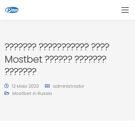
??????? ??????????? ????
Mostbet ?????? ???????
???????
12 Maio 2023
administrador
Mostbet in Russia