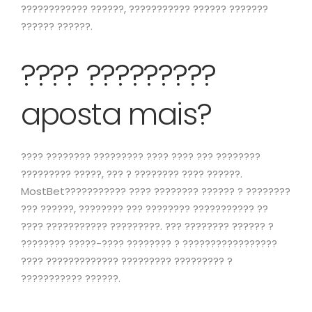
???????????? ??????, ??????????? ?????? ???????
?????? ??????.
???? ?????????
aposta mais?
???? ???????? ????????? ???? ???? ??? ????????
????????? ?????, ??? ? ???????? ???? ??????.
MostBet??????????? ???? ???????? ?????? ? ????????
??? ??????, ???????? ??? ???????? ??????????? ??
???? ??????????? ?????????. ??? ???????? ?????? ?
???????? ?????-???? ???????? ? ?????????????????
???? ????????????? ????????? ????????? ?
??????????? ??????.