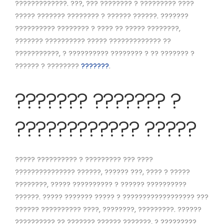
?????????????. ???, ??? ???????? ? ????????? ????
????? ??????? ???????? ? ?????? ??????. ???????
?????????? ???????? ? ???? ?? ????? ????????,
??????? ?????????? ????? ????????????? ??
???????????, ? ?????????? ???????? ? ?? ??????? ?
?????? ? ????????
???????
.
??????? ??????? ?
???????????? ?????
????? ?????????? ? ????????? ??? ????
??????????????? ??????, ?????? ???, ???? ? ?????
????????, ????? ?????????? ? ?????? ??????????
??????. ????? ??????? ????? ? ?????????????????? ???
?????? ?????????? ????, ????????, ?????????. ??????
?????????? ?? ??????? ?????? ???????, ? ?????????