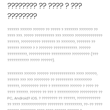
???????? ?? ???? ? ???
????????
?????? ?????? ?????? ?? ????? ? ??????? ??????? ??
???? ???. ????? ?????????? ??? ?????? ??????????????
??????, ?????????? ??????? ?? ???????, ??????? ??
?????? ?????? ? ? ??????? ????????????. ??????
??????????, ??????????? ?????????? ????????? (???
??????????? ????? ??????).
???????? ?????? ?????? ????????????? ???? ??????,
?????? ??? ??? ???????? ?? ????????? ?????????
??????, ????????? ???? ? ????????? ?????? ? ???? ??
???? ??????. ?????? ?? ??? ? ??????????? ????????? ??
PC, Android? iOS. ? ???????? ?? ??????, ????????????
?? ???? ????????????? ???????? ?????????, ??-?? ????