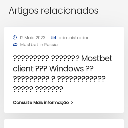
Artigos relacionados
12 Maio 2023
administrador
Mostbet in Russia
????????? ??????? Mostbet
client ??? Windows ??
????????? ? ????????????
????? ???????
Consulte Mais informação