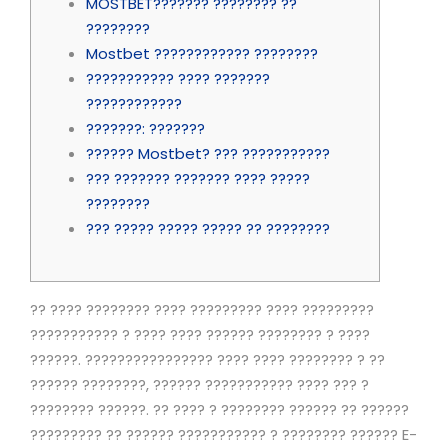
MOSTBET??????? ???????? ??
????????
Mostbet ???????????? ????????
??????????? ???? ???????
????????????
???????: ???????
?????? Mostbet? ??? ???????????
??? ??????? ??????? ???? ?????
????????
??? ????? ????? ????? ?? ????????
?? ???? ???????? ???? ????????? ???? ?????????
??????????? ? ???? ???? ?????? ???????? ? ????
??????. ???????????????? ???? ???? ???????? ? ??
?????? ????????, ?????? ??????????? ???? ??? ?
???????? ??????. ?? ???? ? ???????? ?????? ?? ??????
????????? ?? ?????? ??????????? ? ???????? ?????? E-