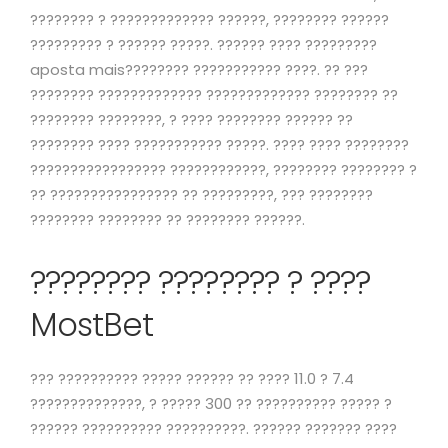
???????? ? ????????????? ??????, ???????? ??????
????????? ? ?????? ?????. ?????? ???? ?????????
aposta mais???????? ??????????? ????. ?? ???
???????? ????????????? ????????????? ???????? ??
???????? ????????, ? ???? ???????? ?????? ??
???????? ???? ??????????? ?????. ???? ???? ????????
????????????????? ????????????, ???????? ???????? ?
?? ???????????????? ?? ?????????, ??? ????????
???????? ???????? ?? ???????? ??????.
???????? ???????? ? ????
MostBet
??? ?????????? ????? ?????? ?? ???? 11.0 ? 7.4
??????????????, ? ????? 300 ?? ?????????? ????? ?
?????? ?????????? ??????????. ?????? ??????? ????