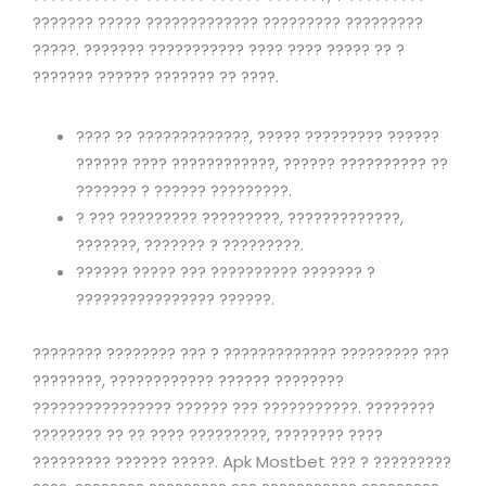
??????? ????? ????????????? ????????? ?????????
?????. ??????? ??????????? ???? ???? ????? ?? ?
??????? ?????? ??????? ?? ????.
???? ?? ?????????????, ????? ????????? ??????
?????? ???? ????????????, ?????? ?????????? ??
??????? ? ?????? ?????????.
? ??? ????????? ?????????, ?????????????,
???????, ??????? ? ?????????.
?????? ????? ??? ?????????? ??????? ?
???????????????? ??????.
???????? ???????? ??? ? ????????????? ????????? ???
????????, ???????????? ?????? ????????
???????????????? ?????? ??? ???????????. ????????
???????? ?? ?? ???? ?????????, ???????? ????
????????? ?????? ?????. Apk Mostbet ??? ? ?????????